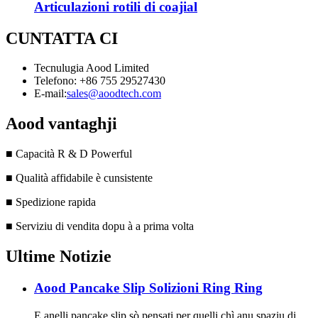
Articulazioni rotili di coajial
CUNTATTA CI
Tecnulugia Aood Limited
Telefono: +86 755 29527430
E-mail:
sales@aoodtech.com
Aood vantaghji
■ Capacità R & D Powerful
■ Qualità affidabile è cunsistente
■ Spedizione rapida
■ Serviziu di vendita dopu à a prima volta
Ultime Notizie
Aood Pancake Slip Solizioni Ring Ring
E anelli pancake slip sò pensati per quelli chì anu spaziu di