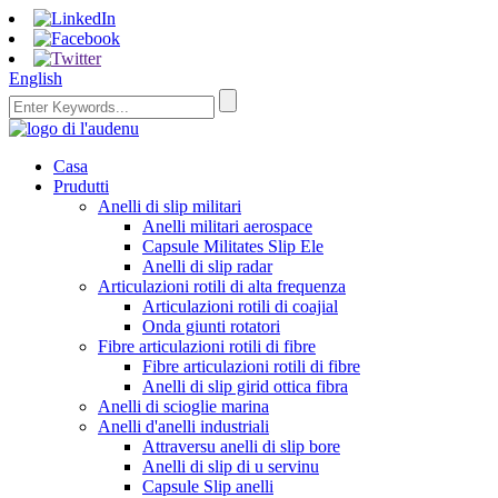
English
Casa
Prudutti
Anelli di slip militari
Anelli militari aerospace
Capsule Militates Slip Ele
Anelli di slip radar
Articulazioni rotili di alta frequenza
Articulazioni rotili di coajial
Onda giunti rotatori
Fibre articulazioni rotili di fibre
Fibre articulazioni rotili di fibre
Anelli di slip girid ottica fibra
Anelli di scioglie marina
Anelli d'anelli industriali
Attraversu anelli di slip bore
Anelli di slip di u servinu
Capsule Slip anelli