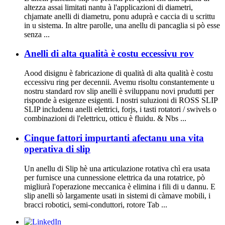
altezza assai limitati nantu à l'applicazioni di diametri,
chjamate anelli di diametru, ponu aduprà e caccia di u scrittu
in u sistema. In altre parolle, una anellu di pancaglia si pò esse
senza ...
Anelli di alta qualità è costu eccessivu rov
Aood disignu è fabricazione di qualità di alta qualità è costu
eccessivu ring per decennii. Avemu risoltu constantemente u
nostru standard rov slip anelli è sviluppanu novi prudutti per
risponde à esigenze esigenti. I nostri suluzioni di ROSS SLIP
SLIP includenu anelli elettrici, forjs, i tasti rotatori / swivels o
combinazioni di l'elettricu, otticu è fluidu. & Nbs ...
Cinque fattori impurtanti afectanu una vita
operativa di slip
Un anellu di Slip hè una articulazione rotativa chì era usata
per furnisce una cunnessione elettrica da una rotatrice, pò
migliurà l'operazione meccanica è elimina i fili di u dannu. E
slip anelli sò largamente usati in sistemi di càmave mobili, i
bracci robotici, semi-conduttori, rotore Tab ...