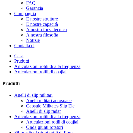
FAQ
Garanzia
Cumpagnia
E nostre strutture
E nostre capacità
A nostra forza tecnica
A nostra filosofia
Notizie
Cuntatta ci
Casa
Prudutti
Articulazioni rotili di alta frequenza
Articulazioni rotili di coajial
Prudutti
Anelli di slip militari
Anelli militari aerospace
Capsule Militates Slip Ele
Anelli di slip radar
Articulazioni rotili di alta frequenza
Articulazioni rotili di coajial
Onda giunti rotatori
Fibre articulazioni rotili di fibre