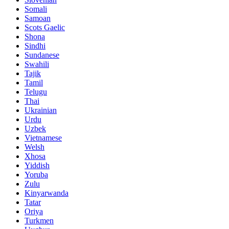
Somali
Samoan
Scots Gaelic
Shona
Sindhi
Sundanese
Swahili
Tajik
Tamil
Telugu
Thai
Ukrainian
Urdu
Uzbek
Vietnamese
Welsh
Xhosa
Yiddish
Yoruba
Zulu
Kinyarwanda
Tatar
Oriya
Turkmen