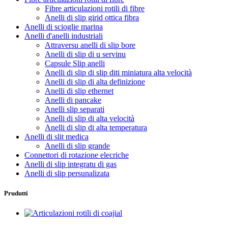
Fibre articulazioni rotili di fibre
Anelli di slip girid ottica fibra
Anelli di scioglie marina
Anelli d'anelli industriali
Attraversu anelli di slip bore
Anelli di slip di u servinu
Capsule Slip anelli
Anelli di slip di slip diti miniatura alta velocità
Anelli di slip di alta definizione
Anelli di slip ethernet
Anelli di pancake
Anelli slip separati
Anelli di slip di alta velocità
Anelli di slip di alta temperatura
Anelli di slit medica
Anelli di slip grande
Connettori di rotazione elecriche
Anelli di slip integratu di gas
Anelli di slip persunalizata
Prudutti