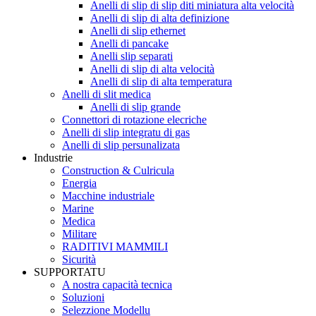
Anelli di slip di slip diti miniatura alta velocità
Anelli di slip di alta definizione
Anelli di slip ethernet
Anelli di pancake
Anelli slip separati
Anelli di slip di alta velocità
Anelli di slip di alta temperatura
Anelli di slit medica
Anelli di slip grande
Connettori di rotazione elecriche
Anelli di slip integratu di gas
Anelli di slip persunalizata
Industrie
Construction & Culricula
Energia
Macchine industriale
Marine
Medica
Militare
RADITIVI MAMMILI
Sicurità
SUPPORTATU
A nostra capacità tecnica
Soluzioni
Selezzione Modellu