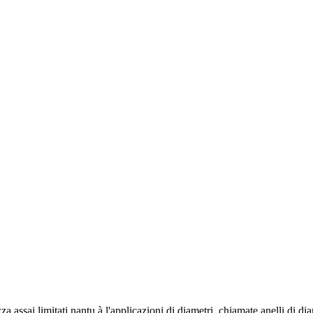
za assai limitati nantu à l'applicazioni di diametri, chjamate anelli di dia