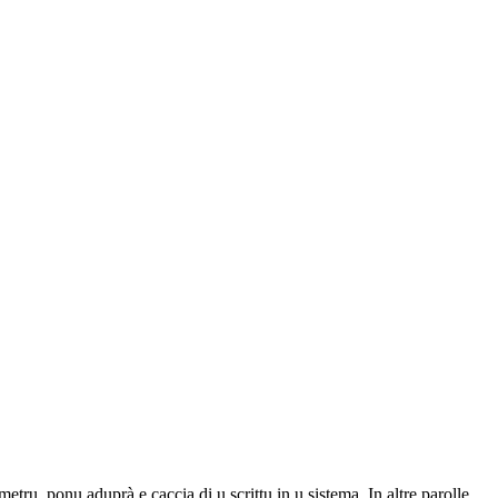
metru, ponu aduprà e caccia di u scrittu in u sistema. In altre parolle,