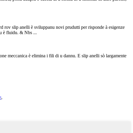
d rov slip anelli è sviluppanu novi prudutti per risponde à esigenze
cu è fluidu. & Nbs ...
ione meccanica è elimina i fili di u dannu. E slip anelli sò largamente
e
,