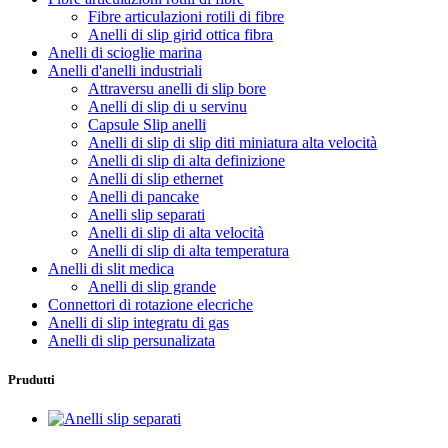
Fibre articulazioni rotili di fibre
Anelli di slip girid ottica fibra
Anelli di scioglie marina
Anelli d'anelli industriali
Attraversu anelli di slip bore
Anelli di slip di u servinu
Capsule Slip anelli
Anelli di slip di slip diti miniatura alta velocità
Anelli di slip di alta definizione
Anelli di slip ethernet
Anelli di pancake
Anelli slip separati
Anelli di slip di alta velocità
Anelli di slip di alta temperatura
Anelli di slit medica
Anelli di slip grande
Connettori di rotazione elecriche
Anelli di slip integratu di gas
Anelli di slip persunalizata
Prudutti