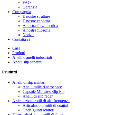
FAQ
Garanzia
Cumpagnia
E nostre strutture
E nostre capacità
A nostra forza tecnica
A nostra filosofia
Notizie
Cuntatta ci
Casa
Prudutti
Anelli d'anelli industriali
Anelli slip separati
Prudutti
Anelli di slip militari
Anelli militari aerospace
Capsule Militates Slip Ele
Anelli di slip radar
Articulazioni rotili di alta frequenza
Articulazioni rotili di coajial
Onda giunti rotatori
Fibre articulazioni rotili di fibre