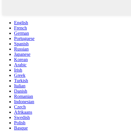
English
French
German
Portuguese
Spanish
Russian
Japanese
Korean
Arabic
Irish
Greek
Turkish
Italian
Danish
Romanian
Indonesian
Czech
Afrikaans
Swedish
Polish
Basque