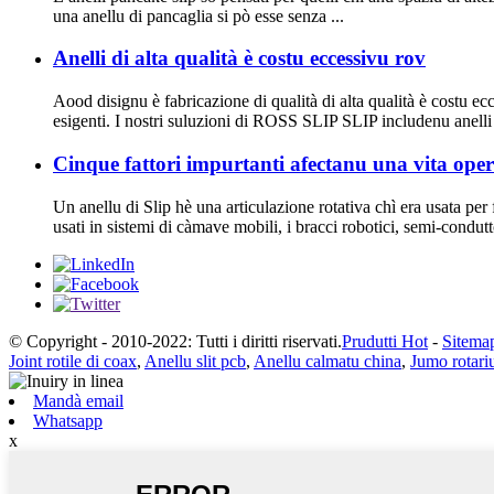
una anellu di pancaglia si pò esse senza ...
Anelli di alta qualità è costu eccessivu rov
Aood disignu è fabricazione di qualità di alta qualità è costu e
esigenti. I nostri suluzioni di ROSS SLIP SLIP includenu anelli elet
Cinque fattori impurtanti afectanu una vita opera
Un anellu di Slip hè una articulazione rotativa chì era usata per
usati in sistemi di càmave mobili, i bracci robotici, semi-condutto
© Copyright - 2010-2022: Tutti i diritti riservati.
Prudutti Hot
-
Sitema
Joint rotile di coax
,
Anellu slit pcb
,
Anellu calmatu china
,
Jumo rotari
Mandà email
Whatsapp
x