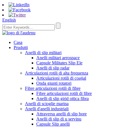
English
Casa
Prudutti
Anelli di slip militari
Anelli militari aerospace
Capsule Militates Slip Ele
Anelli di slip radar
Articulazioni rotili di alta frequenza
Articulazioni rotili di coajial
Onda giunti rotatori
Fibre articulazioni rotili di fibre
Fibre articulazioni rotili di fibre
Anelli di slip girid ottica fibra
Anelli di scioglie marina
Anelli d'anelli industriali
Attraversu anelli di slip bore
Anelli di slip di u servinu
Capsule Slip anelli