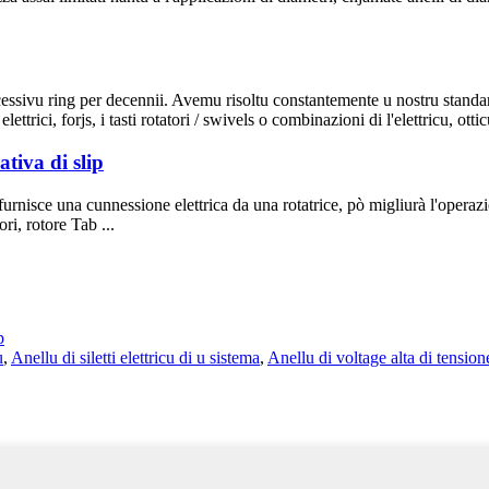
ccessivu ring per decennii. Avemu risoltu constantemente u nostru standar
trici, forjs, i tasti rotatori / swivels o combinazioni di l'elettricu, otti
tiva di slip
 furnisce una cunnessione elettrica da una rotatrice, pò migliurà l'operaz
ri, rotore Tab ...
p
u
,
Anellu di siletti elettricu di u sistema
,
Anellu di voltage alta di tension