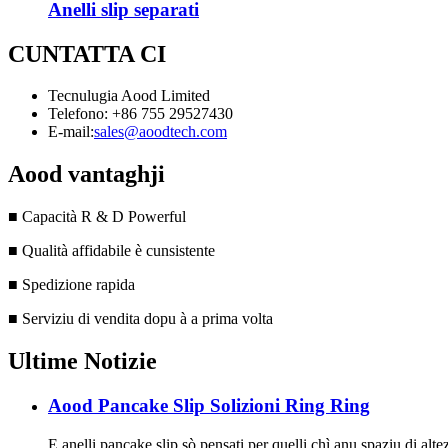
Anelli slip separati
CUNTATTA CI
Tecnulugia Aood Limited
Telefono: +86 755 29527430
E-mail:
sales@aoodtech.com
Aood vantaghji
■ Capacità R & D Powerful
■ Qualità affidabile è cunsistente
■ Spedizione rapida
■ Serviziu di vendita dopu à a prima volta
Ultime Notizie
Aood Pancake Slip Solizioni Ring Ring
E anelli pancake slip sò pensati per quelli chì anu spaziu di altez