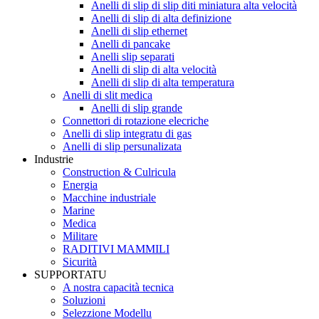
Anelli di slip di slip diti miniatura alta velocità
Anelli di slip di alta definizione
Anelli di slip ethernet
Anelli di pancake
Anelli slip separati
Anelli di slip di alta velocità
Anelli di slip di alta temperatura
Anelli di slit medica
Anelli di slip grande
Connettori di rotazione elecriche
Anelli di slip integratu di gas
Anelli di slip persunalizata
Industrie
Construction & Culricula
Energia
Macchine industriale
Marine
Medica
Militare
RADITIVI MAMMILI
Sicurità
SUPPORTATU
A nostra capacità tecnica
Soluzioni
Selezzione Modellu