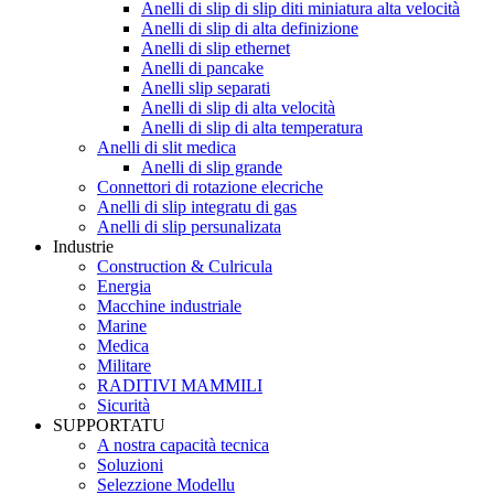
Anelli di slip di slip diti miniatura alta velocità
Anelli di slip di alta definizione
Anelli di slip ethernet
Anelli di pancake
Anelli slip separati
Anelli di slip di alta velocità
Anelli di slip di alta temperatura
Anelli di slit medica
Anelli di slip grande
Connettori di rotazione elecriche
Anelli di slip integratu di gas
Anelli di slip persunalizata
Industrie
Construction & Culricula
Energia
Macchine industriale
Marine
Medica
Militare
RADITIVI MAMMILI
Sicurità
SUPPORTATU
A nostra capacità tecnica
Soluzioni
Selezzione Modellu