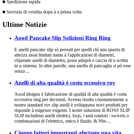
■ Spedizione rapida
■ Serviziu di vendita dopu à a prima volta
Ultime Notizie
Aood Pancake Slip Solizioni Ring Ring
E anelli pancake slip sò pensati per quelli chì anu spaziu di
altezza assai limitati nantu à l'applicazioni di diametri,
chjamate anelli di diametru, ponu aduprà e caccia di u scrittu
in u sistema. In altre parolle, una anellu di pancaglia si pò esse
senza ...
Anelli di alta qualità è costu eccessivu rov
Aood disignu è fabricazione di qualità di alta qualità è costu
eccessivu ring per decennii. Avemu risoltu constantemente u
nostru standard rov slip anelli è sviluppanu novi prudutti per
risponde à esigenze esigenti. I nostri suluzioni di ROSS SLIP
SLIP includenu anelli elettrici, forjs, i tasti rotatori / swivels o
combinazioni di l'elettricu, otticu è fluidu. & Nbs ...
Cinque fattori impurtanti afectanu una vita