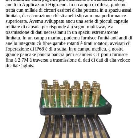
anelli in Applicazioni High-end. In u campu di difesa, pudemu
trattà cun millaie di circuri essitori d'alta putenza in u spaziu assai
limitata, è assicurazione chì sti anelli slip anu una performance
superiorata. Avemu sviluppatu ancu una serie di picculi capsule
militare di capsula per risponde à u segnu multi-way è a
trasmissione di dati necessitanu in un spaziu estremamente
limitatu. In un campu marinu, pudemu furnisce l'unità anti andi di
anellu integratu cù fibre gambe rotanti è tirati rotatori, avvisati cù
l'operazione di iP68 è di u sutta. In u campu medicu, a nostra
grande pancake pancra pancra per i scanners CT ponu furnisce
finu à 2.7M à traversu a trasmissione di dati di dati di alta veloce
di alta> 5gbits.