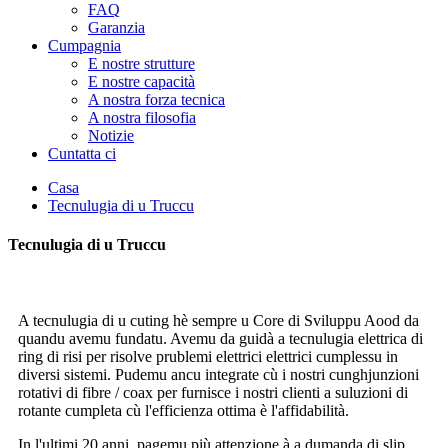
FAQ
Garanzia
Cumpagnia
E nostre strutture
E nostre capacità
A nostra forza tecnica
A nostra filosofia
Notizie
Cuntatta ci
Casa
Tecnulugia di u Truccu
Tecnulugia di u Truccu
A tecnulugia di u cuting hè sempre u Core di Sviluppu Aood da
quandu avemu fundatu. Avemu da guidà a tecnulugia elettrica di
ring di risi per risolve prublemi elettrici elettrici cumplessu in
diversi sistemi. Pudemu ancu integrate cù i nostri cunghjunzioni
rotativi di fibre / coax per furnisce i nostri clienti a suluzioni di
rotante cumpleta cù l'efficienza ottima è l'affidabilità.
In l'ultimi 20 anni, pagemu più attenzione à a dumanda di slip