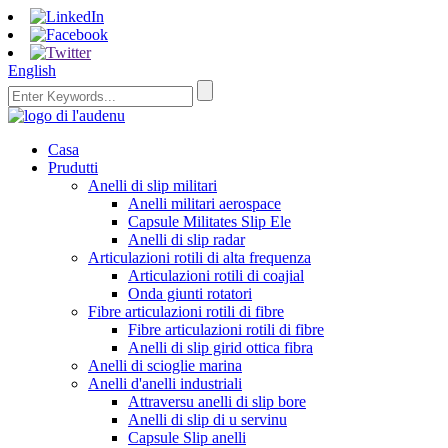
English
Casa
Prudutti
Anelli di slip militari
Anelli militari aerospace
Capsule Militates Slip Ele
Anelli di slip radar
Articulazioni rotili di alta frequenza
Articulazioni rotili di coajial
Onda giunti rotatori
Fibre articulazioni rotili di fibre
Fibre articulazioni rotili di fibre
Anelli di slip girid ottica fibra
Anelli di scioglie marina
Anelli d'anelli industriali
Attraversu anelli di slip bore
Anelli di slip di u servinu
Capsule Slip anelli