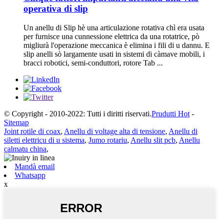
operativa di slip
Un anellu di Slip hè una articulazione rotativa chì era usata
per furnisce una cunnessione elettrica da una rotatrice, pò
migliurà l'operazione meccanica è elimina i fili di u dannu. E
slip anelli sò largamente usati in sistemi di càmave mobili, i
bracci robotici, semi-conduttori, rotore Tab ...
© Copyright - 2010-2022: Tutti i diritti riservati.
Prudutti Hot
-
Sitemap
Joint rotile di coax
,
Anellu di voltage alta di tensione
,
Anellu di
siletti elettricu di u sistema
,
Jumo rotariu
,
Anellu slit pcb
,
Anellu
calmatu china
,
Mandà email
Whatsapp
x