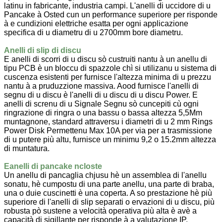
latinu in fabricante, industria campi. L'anelli di uccidore di u
Pancake à Osted cun un performance superiore per risponde
à e cundizioni elettriche esatta per ogni applicazione
specifica di u diametru di u 2700mm bore diametru.
Anelli di slip di discu
E anelli di scorri di u discu sò custruiti nantu à un anellu di
tipu PCB è un bloccu di spazzole chì si utilizanu u sistema di
cuscenza esistenti per furnisce l'altezza minima di u prezzu
nantu à a pruduzzione massiva. Aood furnisce l'anelli di
segnu di u discu è l'anelli di u discu di u discu Power. E
anelli di screnu di u Signale Segnu sò cuncepiti cù ogni
ringrazione di ringra o una bassu o bassa altezza 5,5Mm
muntagnone, standard attraversu i diametri di u 2 mm Rings
Power Disk Permettenu Max 10A per via per a trasmissione
di u putere più altu, furnisce un minimu 9,2 o 15.2mm altezza
di muntatura.
E
anelli di pancake ncloste
Un anellu di pancaglia chjusu hè un assemblea di l'anellu
sonatu, hè cumpostu di una parte anellu, una parte di braba,
una o duie cuscinetti è una coperta. A so prestazione hè più
superiore di l'anelli di slip separati o ervazioni di u discu, più
robusta pò sustene a velocità operativa più alta è avè a
capacità di sigillante per risponde à a valutazione IP.