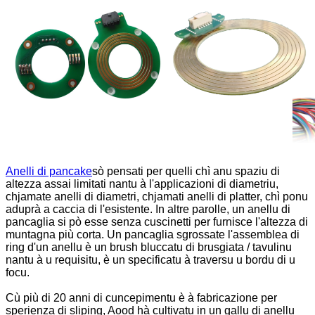
Anelli di pancake
sò pensati per quelli chì anu spaziu di
altezza assai limitati nantu à l'applicazioni di diametriu,
chjamate anelli di diametri, chjamati anelli di platter, chì ponu
aduprà a caccia di l'esistente. In altre parolle, un anellu di
pancaglia si pò esse senza cuscinetti per furnisce l'altezza di
muntagna più corta. Un pancaglia sgrossate l'assemblea di
ring d'un anellu è un brush bluccatu di brusgiata / tavulinu
nantu à u requisitu, è un specificatu à traversu u bordu di u
focu.
Cù più di 20 anni di cuncepimentu è à fabricazione per
sperienza di sliping, Aood hà cultivatu in un gallu di anellu