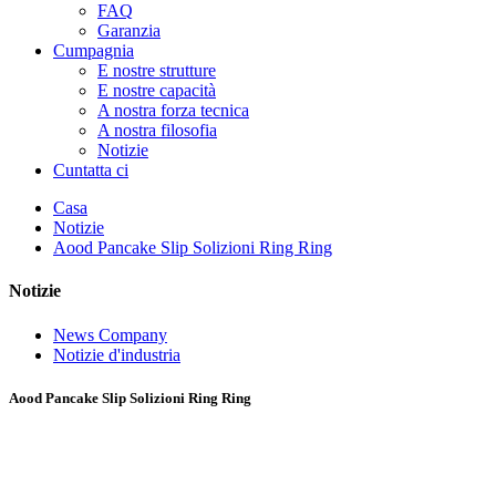
FAQ
Garanzia
Cumpagnia
E nostre strutture
E nostre capacità
A nostra forza tecnica
A nostra filosofia
Notizie
Cuntatta ci
Casa
Notizie
Aood Pancake Slip Solizioni Ring Ring
Notizie
News Company
Notizie d'industria
Aood Pancake Slip Solizioni Ring Ring