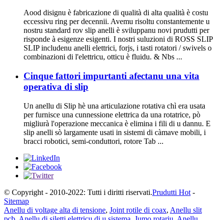
Aood disignu è fabricazione di qualità di alta qualità è costu
eccessivu ring per decennii. Avemu risoltu constantemente u
nostru standard rov slip anelli è sviluppanu novi prudutti per
risponde à esigenze esigenti. I nostri suluzioni di ROSS SLIP
SLIP includenu anelli elettrici, forjs, i tasti rotatori / swivels o
combinazioni di l'elettricu, otticu è fluidu. & Nbs ...
Cinque fattori impurtanti afectanu una vita
operativa di slip
Un anellu di Slip hè una articulazione rotativa chì era usata
per furnisce una cunnessione elettrica da una rotatrice, pò
migliurà l'operazione meccanica è elimina i fili di u dannu. E
slip anelli sò largamente usati in sistemi di càmave mobili, i
bracci robotici, semi-conduttori, rotore Tab ...
© Copyright - 2010-2022: Tutti i diritti riservati.
Prudutti Hot
-
Sitemap
Anellu di voltage alta di tensione
,
Joint rotile di coax
,
Anellu slit
pcb
,
Anellu di siletti elettricu di u sistema
,
Jumo rotariu
,
Anellu