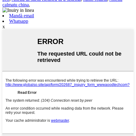
calmatu china
,
Mandà email
Whatsapp
x