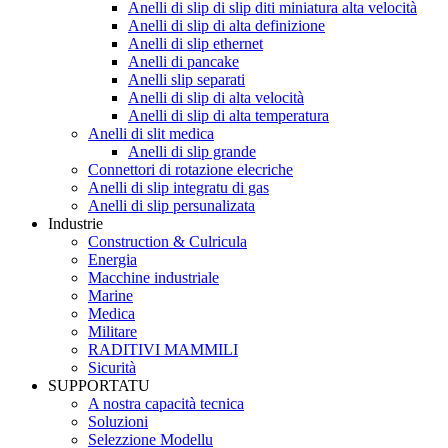
Anelli di slip di slip diti miniatura alta velocità
Anelli di slip di alta definizione
Anelli di slip ethernet
Anelli di pancake
Anelli slip separati
Anelli di slip di alta velocità
Anelli di slip di alta temperatura
Anelli di slit medica
Anelli di slip grande
Connettori di rotazione elecriche
Anelli di slip integratu di gas
Anelli di slip persunalizata
Industrie
Construction & Culricula
Energia
Macchine industriale
Marine
Medica
Militare
RADITIVI MAMMILI
Sicurità
SUPPORTATU
A nostra capacità tecnica
Soluzioni
Selezzione Modellu