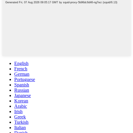
English
French
German
Portuguese
Spanish
Russian
Japanese
Korean
Arabic
Irish
Greek
Turkish
Italian
Danish