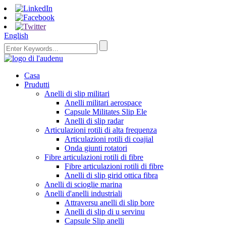
English
Casa
Prudutti
Anelli di slip militari
Anelli militari aerospace
Capsule Militates Slip Ele
Anelli di slip radar
Articulazioni rotili di alta frequenza
Articulazioni rotili di coajial
Onda giunti rotatori
Fibre articulazioni rotili di fibre
Fibre articulazioni rotili di fibre
Anelli di slip girid ottica fibra
Anelli di scioglie marina
Anelli d'anelli industriali
Attraversu anelli di slip bore
Anelli di slip di u servinu
Capsule Slip anelli